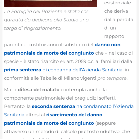
esistenziale
che deriva
La Famiglia del Paziente è stata così
dalla perdita
garbata da dedicare allo Studio una
di un
targa di ringraziamento.
rapporto
parentale, costituiscono il substrato del
danno non
patrimoniale da morte del congiunto
che – nel caso di
specie – è stato risarcito
ex
art. 2059 c.c. ai familiari dalla
prima sentenza
di condanna dell’Azienda Sanitaria
, in
conformità alle Tabelle di Milano vigenti
pro tempore
.
Ma la
difesa del malato
contempla anche la
componente patrimoniale dei pregiudizi sofferti.
Pertanto, la
seconda sentenza
ha condannato l’Azienda
Sanitaria
altresì al
risarcimento del danno
patrimoniale da morte del congiunto
(seppure
attraverso un metodo di calcolo piuttosto riduttivo, che