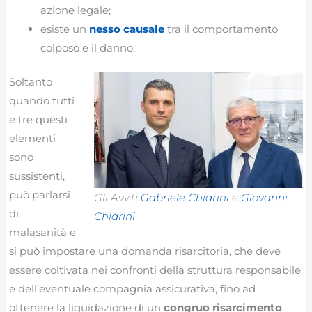
azione legale;
esiste un
nesso causale
tra il comportamento
colposo e il danno.
Soltanto
quando tutti
e tre questi
elementi
sono
sussistenti,
può parlarsi
Gli Avv.ti
Gabriele Chiarini
e
Giovanni
di
Chiarini
malasanità e
si può impostare una domanda risarcitoria, che deve
essere coltivata nei confronti della struttura responsabile
e dell’eventuale compagnia assicurativa, fino ad
ottenere la liquidazione di un
congruo risarcimento