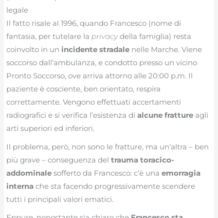
legale
Il fatto risale al 1996, quando Francesco (nome di
fantasia, per tutelare la
privacy
della famiglia) resta
coinvolto in un
incidente stradale
nelle Marche. Viene
soccorso dall’ambulanza, e condotto presso un vicino
Pronto Soccorso, ove arriva attorno alle 20:00 p.m. Il
paziente è cosciente, ben orientato, respira
correttamente. Vengono effettuati accertamenti
radiografici e si verifica l’esistenza di
alcune fratture
agli
arti superiori ed inferiori.
Il problema, però, non sono le fratture, ma un’altra – ben
più grave – conseguenza del
trauma toracico-
addominale
sofferto da Francesco: c’è una
emorragia
interna
che sta facendo progressivamente scendere
tutti i principali valori ematici.
Eppure, nonostante sia chiaro che
Francesco sta