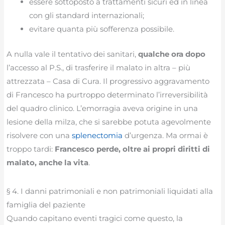
essere sottoposto a trattamenti sicuri ed in linea
con gli standard internazionali;
evitare quanta più sofferenza possibile.
A nulla vale il tentativo dei sanitari,
qualche ora dopo
l’accesso al P.S., di trasferire il malato in altra – più
attrezzata – Casa di Cura. Il progressivo aggravamento
di Francesco ha purtroppo determinato l’irreversibilità
del quadro clinico. L’emorragia aveva origine in una
lesione della milza, che si sarebbe potuta agevolmente
risolvere con una
splenectomia
d’urgenza. Ma ormai è
troppo tardi:
Francesco perde, oltre ai propri diritti di
malato, anche la vita
.
§ 4. I danni patrimoniali e non patrimoniali liquidati alla
famiglia del paziente
Quando capitano eventi tragici come questo, la