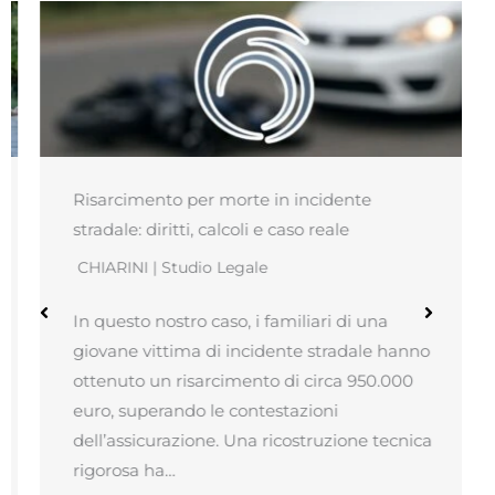
Risarcimento per morte in incidente
stradale: diritti, calcoli e caso reale
CHIARINI | Studio Legale
In questo nostro caso, i familiari di una
giovane vittima di incidente stradale hanno
ottenuto un risarcimento di circa 950.000
euro, superando le contestazioni
dell’assicurazione. Una ricostruzione tecnica
rigorosa ha…