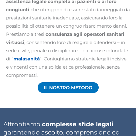
assistenza legale completa ai pazienti o ai loro
congiunti
che ritengano di essere stati danneggiati da
prestazioni sanitarie inadeguate, assicurando loro la
possibilità di ottenere un congruo risarcimento danni.
Prestiamo altresì
consulenza agli operatori sanitari
virtuosi
, consentendo loro di reagire e difendersi – in
sede civile, penale o disciplinare – da accuse infondate
di “
malasanità
”. Coniughiamo strategie legali incisive
e vincenti con una solida etica professionale, senza
compromessi.
IL NOSTRO METODO
Affrontiamo
complesse sfide legali
garantendo ascolto, comprensione ed