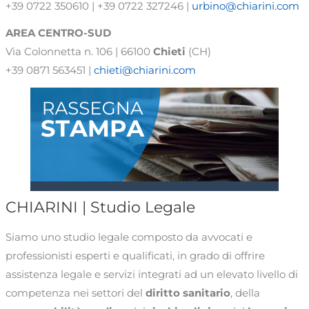
AREA
CENTRO-SUD
Via Colonnetta n. 106 | 66100
Chieti
(CH)
+39 0871 563451 |
chieti@chiarini.com
CHIARINI | Studio Legale
Siamo uno studio legale composto da avvocati e
professionisti esperti e qualificati, in grado di offrire
assistenza legale e servizi integrati ad un elevato livello di
competenza nei settori del
diritto sanitario
, della
responsabilità medica
, del
rischio clinico
, del
lavoro in