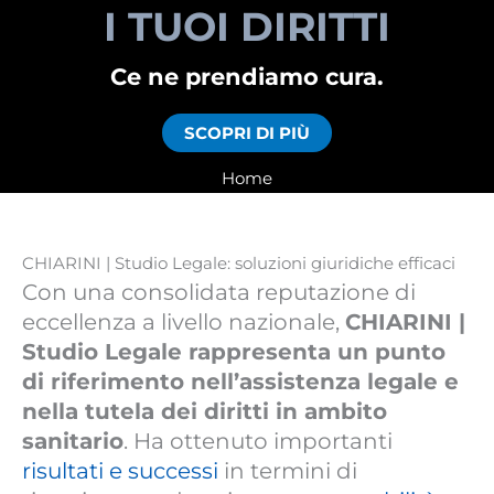
I TUOI DIRITTI
Ce ne prendiamo cura.
SCOPRI DI PIÙ
Home
CHIARINI | Studio Legale: soluzioni giuridiche efficaci
Con una consolidata reputazione di
eccellenza a livello nazionale,
CHIARINI |
Studio Legale rappresenta un punto
di riferimento nell’assistenza legale e
nella tutela dei diritti in ambito
sanitario
. Ha ottenuto importanti
risultati e successi
in termini di