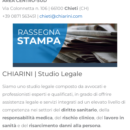
AREA
CENTRO-SUD
Via Colonnetta n. 106 | 66100
Chieti
(CH)
+39 0871 563451 |
chieti@chiarini.com
CHIARINI | Studio Legale
Siamo uno studio legale composto da avvocati e
professionisti esperti e qualificati, in grado di offrire
assistenza legale e servizi integrati ad un elevato livello di
competenza nei settori del
diritto sanitario
, della
responsabilità medica
, del
rischio clinico
, del
lavoro in
sanità
e del
risarcimento danni alla persona
.