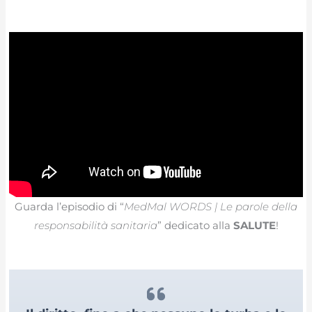
Guarda l’episodio di “
MedMal WORDS | Le parole della
responsabilità sanitaria
” dedicato alla
SALUTE
!