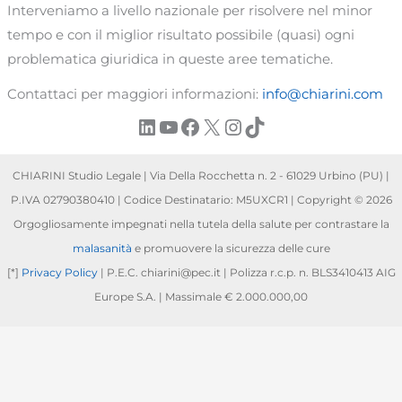
Interveniamo a livello nazionale per risolvere nel minor
tempo e con il miglior risultato possibile (quasi) ogni
problematica giuridica in queste aree tematiche.
Contattaci per maggiori informazioni:
info@chiarini.com
LinkedIn
YouTube
Facebook
X
Instagram
TikTok
CHIARINI Studio Legale | Via Della Rocchetta n. 2 - 61029 Urbino (PU) |
P.IVA 02790380410 | Codice Destinatario: M5UXCR1 | Copyright © 2026
Orgogliosamente impegnati nella tutela della salute per contrastare la
malasanità
e promuovere la sicurezza delle cure
[*]
Privacy Policy
| P.E.C. chiarini@pec.it | Polizza r.c.p. n. BLS3410413 AIG
Europe S.A. | Massimale € 2.000.000,00