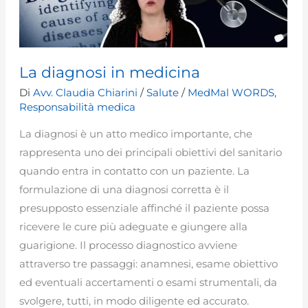
La diagnosi in medicina
Di
Avv. Claudia Chiarini
/
Salute
/
MedMal WORDS
,
Responsabilità medica
La diagnosi è un atto medico importante, che
rappresenta uno dei principali obiettivi del sanitario
quando entra in contatto con un paziente. La
formulazione di una diagnosi corretta è il
presupposto essenziale affinché il paziente possa
ricevere le cure più adeguate e giungere alla
guarigione. Il processo diagnostico avviene
attraverso tre passaggi: anamnesi, esame obiettivo
ed eventuali accertamenti o esami strumentali, da
svolgere, tutti, in modo diligente ed accurato.