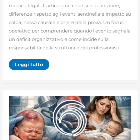
medico-legali. L’articolo ne chiarisce definizione,
differenze rispetto agli eventi sentinella e impatto su
colpa, nesso causale e onere della prova. Un focus
operativo per comprendere quando l’evento segnala
un deficit organizzativo e come incide sulla
responsabilità della struttura e dei professionisti.
Never
Leggi tutto
events:
cosa
sono,
quadro
normativo
e
implicazioni
medico-
legali