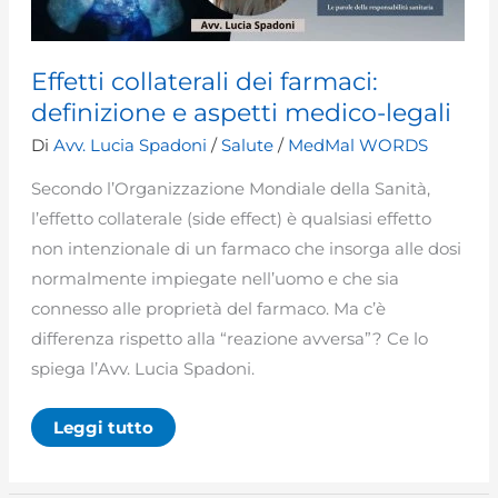
colpa
medica
Effetti collaterali dei farmaci:
definizione e aspetti medico-legali
Di
Avv. Lucia Spadoni
/
Salute
/
MedMal WORDS
Secondo l’Organizzazione Mondiale della Sanità,
l’effetto collaterale (side effect) è qualsiasi effetto
non intenzionale di un farmaco che insorga alle dosi
normalmente impiegate nell’uomo e che sia
connesso alle proprietà del farmaco. Ma c’è
differenza rispetto alla “reazione avversa”? Ce lo
spiega l’Avv. Lucia Spadoni.
Effetti
Leggi tutto
collaterali
dei
farmaci:
definizione