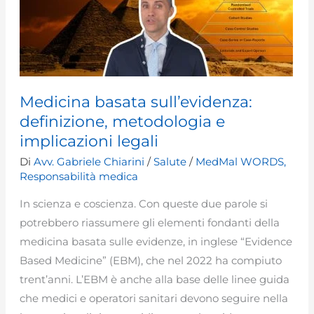
Medicina basata sull’evidenza:
definizione, metodologia e
implicazioni legali
Di
Avv. Gabriele Chiarini
/
Salute
/
MedMal WORDS
,
Responsabilità medica
In scienza e coscienza. Con queste due parole si
potrebbero riassumere gli elementi fondanti della
medicina basata sulle evidenze, in inglese “Evidence
Based Medicine” (EBM), che nel 2022 ha compiuto
trent’anni. L’EBM è anche alla base delle linee guida
che medici e operatori sanitari devono seguire nella