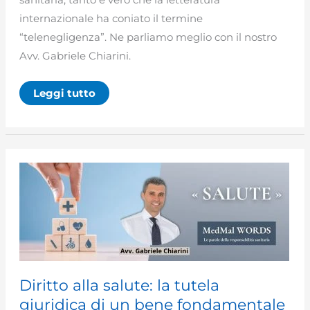
internazionale ha coniato il termine
“telenegligenza”. Ne parliamo meglio con il nostro
Avv. Gabriele Chiarini.
Telemedicina:
Leggi tutto
definizione,
responsabilità
sanitaria
e
telenegligenza
Diritto alla salute: la tutela
giuridica di un bene fondamentale