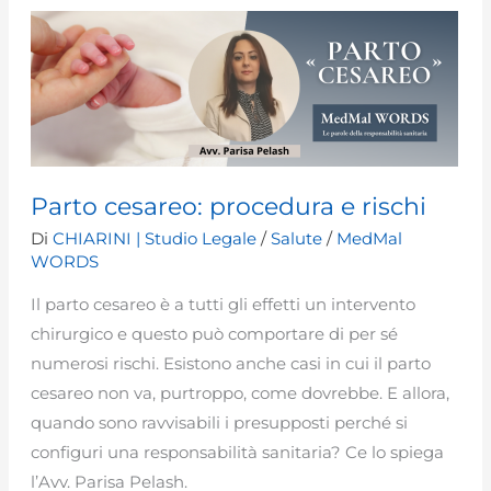
un
bene
fondamentale
Parto cesareo: procedura e rischi
Di
CHIARINI | Studio Legale
/
Salute
/
MedMal
WORDS
Il parto cesareo è a tutti gli effetti un intervento
chirurgico e questo può comportare di per sé
numerosi rischi. Esistono anche casi in cui il parto
cesareo non va, purtroppo, come dovrebbe. E allora,
quando sono ravvisabili i presupposti perché si
configuri una responsabilità sanitaria? Ce lo spiega
l’Avv. Parisa Pelash.