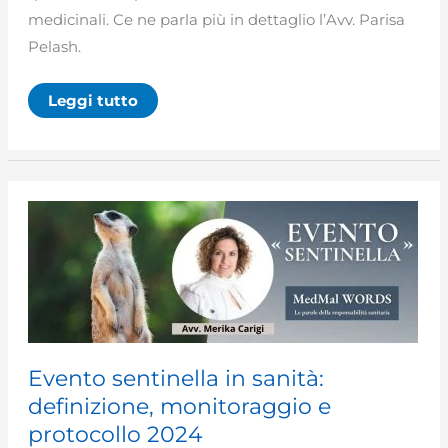
medicinali. Ce ne parla più in dettaglio l’Avv. Parisa
Pelash.
Farmacovigilanza:
Leggi tutto
cos’è,
come
funziona
e
responsabilità
legali
Evento sentinella in sanità:
definizione, monitoraggio e
protocollo 2024