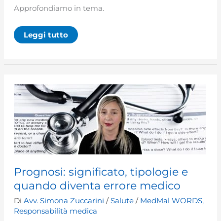
Approfondiamo in tema.
La
Leggi tutto
diagnosi
in
medicina
Prognosi: significato, tipologie e
quando diventa errore medico
Di
Avv. Simona Zuccarini
/
Salute
/
MedMal WORDS
,
Responsabilità medica