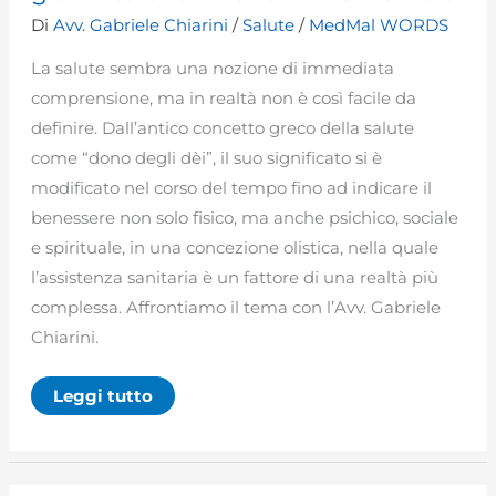
Di
Avv. Gabriele Chiarini
/
Salute
/
MedMal WORDS
La salute sembra una nozione di immediata
comprensione, ma in realtà non è così facile da
definire. Dall’antico concetto greco della salute
come “dono degli dèi”, il suo significato si è
modificato nel corso del tempo fino ad indicare il
benessere non solo fisico, ma anche psichico, sociale
e spirituale, in una concezione olistica, nella quale
l’assistenza sanitaria è un fattore di una realtà più
complessa. Affrontiamo il tema con l’Avv. Gabriele
Chiarini.
Diritto
Leggi tutto
alla
salute:
la
tutela
giuridica
di