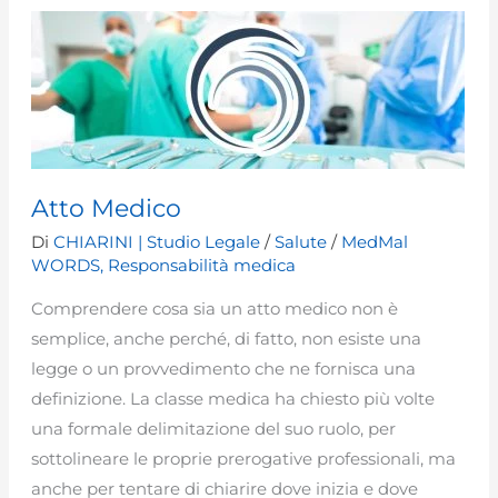
in
gravidanza
e
responsabilità
legale
Atto Medico
Di
CHIARINI | Studio Legale
/
Salute
/
MedMal
WORDS
,
Responsabilità medica
Comprendere cosa sia un atto medico non è
semplice, anche perché, di fatto, non esiste una
legge o un provvedimento che ne fornisca una
definizione. La classe medica ha chiesto più volte
una formale delimitazione del suo ruolo, per
sottolineare le proprie prerogative professionali, ma
anche per tentare di chiarire dove inizia e dove