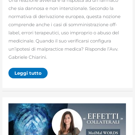
Una reazione avversa è la risposta ad un farmaco
che sia dannosa e non intenzionale. Secondo la
normativa di derivazione europea, questa nozione
comprende anche i casi di somministrazione off-
label, errori terapeutici, uso improprio o abuso del
medicinale. Quando il suo verificarsi configura
un’ipotesi di malpractice medica? Risponde l’Avv.
Gabriele Chiarini.
Reazione
Leggi tutto
avversa:
cosa
sono
le
ADR,
come
si
segnalano
e
quando
si
parla
di