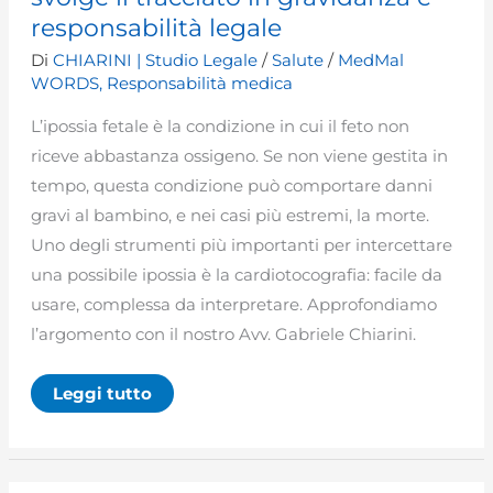
responsabilità legale
Di
CHIARINI | Studio Legale
/
Salute
/
MedMal
WORDS
,
Responsabilità medica
L’ipossia fetale è la condizione in cui il feto non
riceve abbastanza ossigeno. Se non viene gestita in
tempo, questa condizione può comportare danni
gravi al bambino, e nei casi più estremi, la morte.
Uno degli strumenti più importanti per intercettare
una possibile ipossia è la cardiotocografia: facile da
usare, complessa da interpretare. Approfondiamo
l’argomento con il nostro Avv. Gabriele Chiarini.
Cardiotocografia
Leggi tutto
(CTG):
come
si
svolge
il
tracciato