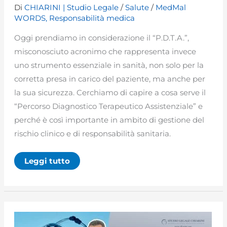
Di
CHIARINI | Studio Legale
/
Salute
/
MedMal
WORDS
,
Responsabilità medica
Oggi prendiamo in considerazione il “P.D.T.A.”,
misconosciuto acronimo che rappresenta invece
uno strumento essenziale in sanità, non solo per la
corretta presa in carico del paziente, ma anche per
la sua sicurezza. Cerchiamo di capire a cosa serve il
“Percorso Diagnostico Terapeutico Assistenziale” e
perché è così importante in ambito di gestione del
rischio clinico e di responsabilità sanitaria.
Percorsi
Leggi tutto
Diagnostici
Terapeutici
Assistenziali
(PDTA):
cosa
sono
e
quale