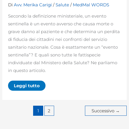
Di
Avv. Merika Carigi
/
Salute
/
MedMal WORDS
Secondo la definizione ministeriale, un evento
sentinella è un evento avverso che causa morte o
grave danno al paziente e che determina un perdita
di fiducia dei cittadini nei confronti del servizio
sanitario nazionale. Cosa è esattamente un “evento
sentinella”? E quali sono tutte le fattispecie
individuate dal Ministero della Salute? Ne parliamo
in questo articolo.
Evento
Leggi tutto
sentinella
in
sanità:
definizione,
monitoraggio
1
2
Successivo
→
e
protocollo
2024