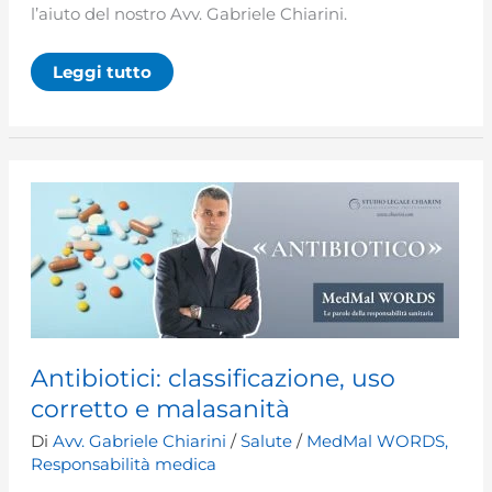
l’aiuto del nostro Avv. Gabriele Chiarini.
Sanità:
Leggi tutto
definizione,
principi
e
responsabilità
Antibiotici: classificazione, uso
corretto e malasanità
Di
Avv. Gabriele Chiarini
/
Salute
/
MedMal WORDS
,
Responsabilità medica