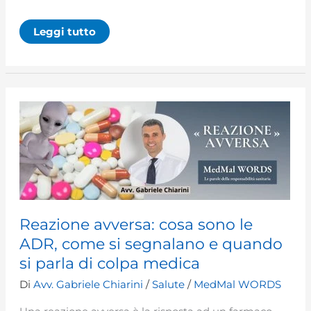
Parto
Leggi tutto
cesareo:
procedura
e
rischi
Reazione avversa: cosa sono le
ADR, come si segnalano e quando
si parla di colpa medica
Di
Avv. Gabriele Chiarini
/
Salute
/
MedMal WORDS