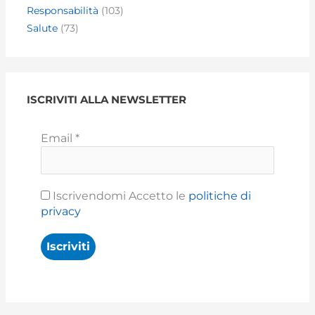
Responsabilità
(103)
Salute
(73)
ISCRIVITI ALLA NEWSLETTER
Email
*
Iscrivendomi Accetto le
politiche di
privacy