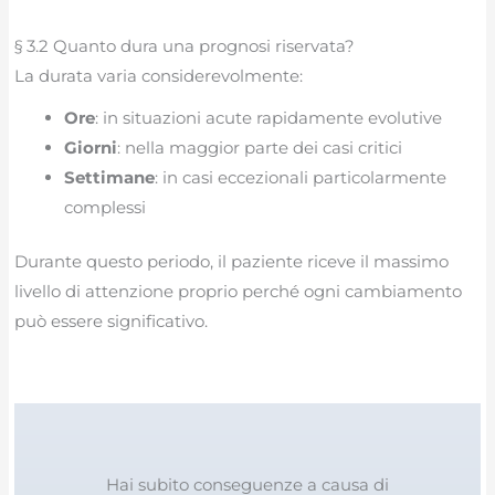
§ 3.2 Quanto dura una prognosi riservata?
La durata varia considerevolmente:
Ore
: in situazioni acute rapidamente evolutive
Giorni
: nella maggior parte dei casi critici
Settimane
: in casi eccezionali particolarmente
complessi
Durante questo periodo, il paziente riceve il massimo
livello di attenzione proprio perché ogni cambiamento
può essere significativo.
Hai subito conseguenze a causa di