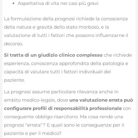
Aspettativa di vita nei casi più gravi.
La formulazione della prognosi richiede la conoscenza
della natura e gravità dello stato morboso, e la
valutazione di tutti i fattori che possono influenzarne il
decorso.
Si tratta di un giudizio clinico complesso
che richiede
esperienza, conoscenza approfondita della patologia e
capacità di valutare tutti i fattori individuali del
paziente.
La prognosi assume particolare rilevanza anche in
ambito medico-legale, dove
una valutazione errata può
configurare profili di responsabilità professionale
con
conseguente obbligo risarcitorio. Ma cosa rende una
prognosi “errata”? E quali sono le conseguenze per il
paziente e per il medico?