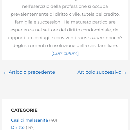
nell’esercizio della professione si occupa
prevalentemente di diritto civile, tutela del credito,
famiglia e successioni. Ha maturato particolare
esperienza nel settore del diritto condominiale, dei
rapporti tra coniugi e conviventi
more uxorio
, nonché
degli strumenti di risoluzione della crisi familiare.
[
Curriculum
]
←
Articolo precedente
Articolo successivo
→
CATEGORIE
Casi di malasanità
(40)
Diritto
(147)