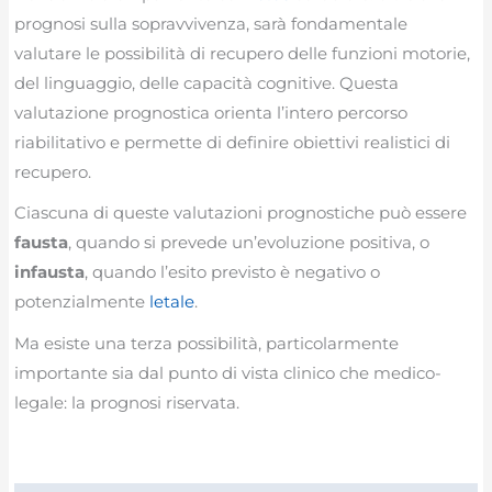
prognosi sulla sopravvivenza, sarà fondamentale
valutare le possibilità di recupero delle funzioni motorie,
del linguaggio, delle capacità cognitive. Questa
valutazione prognostica orienta l’intero percorso
riabilitativo e permette di definire obiettivi realistici di
recupero.
Ciascuna di queste valutazioni prognostiche può essere
fausta
, quando si prevede un’evoluzione positiva, o
infausta
, quando l’esito previsto è negativo o
potenzialmente
letale
.
Ma esiste una terza possibilità, particolarmente
importante sia dal punto di vista clinico che medico-
legale: la prognosi riservata.