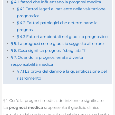
§ 4. I fattori che influenzano la prognosi medica
§ 4.1 Fattori legati al paziente nella valutazione
prognostica
§ 4.2 Fattori patologici che determinano la
prognosi
§ 4.3 Fattori ambientali nel giudizio prognostico
§ 5. La prognosi come giudizio soggetto all'errore
§ 6. Cosa significa prognosi “sbagliata”?
§ 7. Quando la prognosi errata diventa
responsabilità medica
§ 7.1 La prova del danno e la quantificazione del
risarcimento
§ 1. Cos’è la prognosi medica: definizione e significato
La
prognosi medica
rappresenta il giudizio clinico
formulato dal medico circa il probabile decorso ed esito