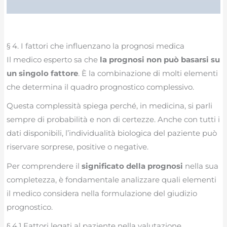
§ 4. I fattori che influenzano la prognosi medica
Il medico esperto sa che
la prognosi non può basarsi su
un singolo fattore
. È la combinazione di molti elementi
che determina il quadro prognostico complessivo.
Questa complessità spiega perché, in medicina, si parli
sempre di probabilità e non di certezze. Anche con tutti i
dati disponibili, l’individualità biologica del paziente può
riservare sorprese, positive o negative.
Per comprendere il
significato della prognosi
nella sua
completezza, è fondamentale analizzare quali elementi
il medico considera nella formulazione del giudizio
prognostico.
§ 4.1 Fattori legati al paziente nella valutazione