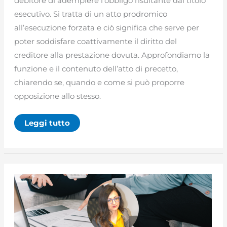
debitore di adempiere l’obbligo risultante dal titolo
esecutivo. Si tratta di un atto prodromico
all’esecuzione forzata e ciò significa che serve per
poter soddisfare coattivamente il diritto del
creditore alla prestazione dovuta. Approfondiamo la
funzione e il contenuto dell’atto di precetto,
chiarendo se, quando e come si può proporre
opposizione allo stesso.
Atto
Leggi tutto
di
precetto:
funzione,
contenuto
ed
opposizione