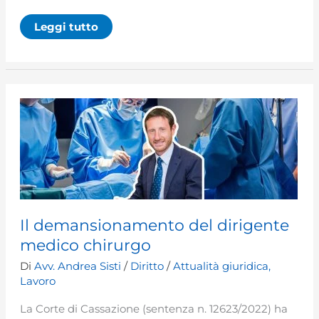
Il
Leggi tutto
demansionamento
degli
infermieri
Il demansionamento del dirigente
medico chirurgo
Di
Avv. Andrea Sisti
/
Diritto
/
Attualità giuridica
,
Lavoro
La Corte di Cassazione (sentenza n. 12623/2022) ha