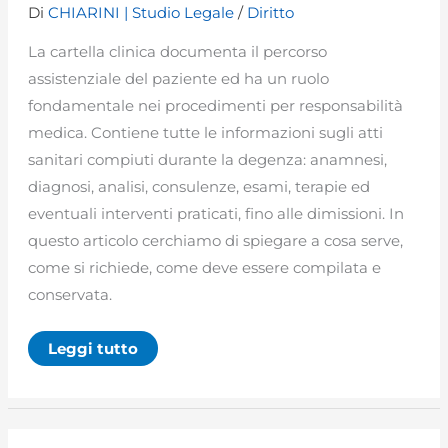
Di
CHIARINI | Studio Legale
/
Diritto
La cartella clinica documenta il percorso
assistenziale del paziente ed ha un ruolo
fondamentale nei procedimenti per responsabilità
medica. Contiene tutte le informazioni sugli atti
sanitari compiuti durante la degenza: anamnesi,
diagnosi, analisi, consulenze, esami, terapie ed
eventuali interventi praticati, fino alle dimissioni. In
questo articolo cerchiamo di spiegare a cosa serve,
come si richiede, come deve essere compilata e
conservata.
Come
Leggi tutto
richiedere
la
cartella
clinica:
guida
completa