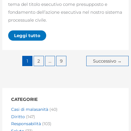
tema del titolo esecutivo come presupposto e
fondamento dell’azione esecutiva nel nostro sistema
processuale civile.
Il
Leggi tutto
titolo
esecutivo
nell’esecuzione
forzata
1
2
…
9
Successivo
→
CATEGORIE
Casi di malasanità
(40)
Diritto
(147)
Responsabilità
(103)
Salute
(73)