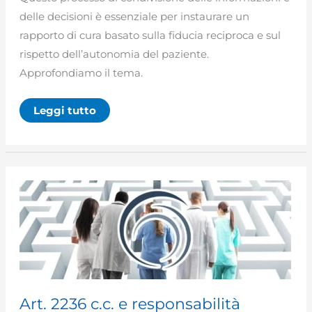
delle decisioni è essenziale per instaurare un
rapporto di cura basato sulla fiducia reciproca e sul
rispetto dell’autonomia del paziente.
Approfondiamo il tema.
Il
Leggi tutto
consenso
informato:
diritti
del
paziente
e
obblighi
del
medico
Art. 2236 c.c. e responsabilità