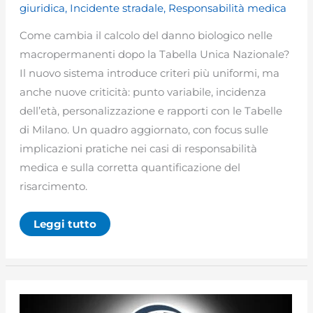
giuridica
,
Incidente stradale
,
Responsabilità medica
Come cambia il calcolo del danno biologico nelle
macropermanenti dopo la Tabella Unica Nazionale?
Il nuovo sistema introduce criteri più uniformi, ma
anche nuove criticità: punto variabile, incidenza
dell’età, personalizzazione e rapporti con le Tabelle
di Milano. Un quadro aggiornato, con focus sulle
implicazioni pratiche nei casi di responsabilità
medica e sulla corretta quantificazione del
risarcimento.
Calcolo
Leggi tutto
danno
biologico
macropermanenti:
cosa
cambia
con
la
Tabella