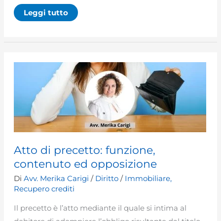
Trasferimento
Leggi tutto
d’azienda
nullo
e
diritto
del
dipendente
al
risarcimento
del
danno
Atto di precetto: funzione,
contenuto ed opposizione
Di
Avv. Merika Carigi
/
Diritto
/
Immobiliare
,
Recupero crediti
Il precetto è l’atto mediante il quale si intima al