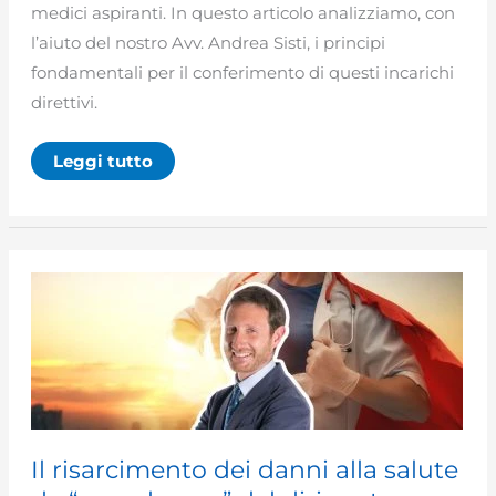
medici aspiranti. In questo articolo analizziamo, con
l’aiuto del nostro Avv. Andrea Sisti, i principi
fondamentali per il conferimento di questi incarichi
direttivi.
Il
Leggi tutto
conferimento
dell’incarico
di
direzione
di
una
struttura
complessa
Il risarcimento dei danni alla salute