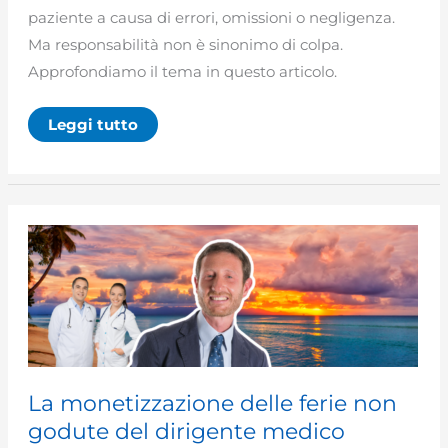
paziente a causa di errori, omissioni o negligenza.
Ma responsabilità non è sinonimo di colpa.
Approfondiamo il tema in questo articolo.
Responsabilità
Leggi tutto
medica:
definizione
e
importanza
per
la
tutela
della
salute
La monetizzazione delle ferie non
godute del dirigente medico