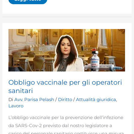
risarcimento
dei
danni
alla
salute
da
“superlavoro”
del
dirigente
medico
Obbligo vaccinale per gli operatori
sanitari
Di
Avv. Parisa Pelash
/
Diritto
/
Attualità giuridica
,
Lavoro
L’obbligo vaccinale per la prevenzione dell’infezione
da SARS-Cov-2 previsto dal nostro legislatore a
carico del personale sanitario costituisce una misura