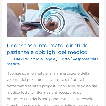
è
nella
mancata
opportunità
Il consenso informato: diritti del
paziente e obblighi del medico
Di
CHIARINI | Studio Legale
/
Diritto
/
Responsabilità
medica
Il consenso informato è la manifestazione della
volontà del paziente di accettare o rifiutare i
trattamenti sanitari proposti, dopo aver ricevuto dal
medico tutte le informazioni necessarie per
prendere una decisione ponderata e consapevole.
Questo processo di condivisione delle informazioni e