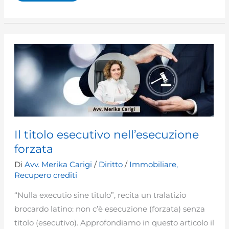
–
Responsabilità
Civile
Auto
Il titolo esecutivo nell’esecuzione
forzata
Di
Avv. Merika Carigi
/
Diritto
/
Immobiliare
,
Recupero crediti
“Nulla executio sine titulo”, recita un tralatizio
brocardo latino: non c’è esecuzione (forzata) senza
titolo (esecutivo). Approfondiamo in questo articolo il