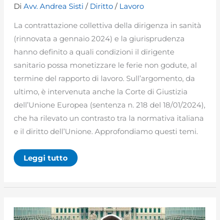
Di
Avv. Andrea Sisti
/
Diritto
/
Lavoro
La contrattazione collettiva della dirigenza in sanità
(rinnovata a gennaio 2024) e la giurisprudenza
hanno definito a quali condizioni il dirigente
sanitario possa monetizzare le ferie non godute, al
termine del rapporto di lavoro. Sull’argomento, da
ultimo, è intervenuta anche la Corte di Giustizia
dell’Unione Europea (sentenza n. 218 del 18/01/2024),
che ha rilevato un contrasto tra la normativa italiana
e il diritto dell’Unione. Approfondiamo questi temi.
La
Leggi tutto
monetizzazione
delle
ferie
non
godute
del
dirigente
medico