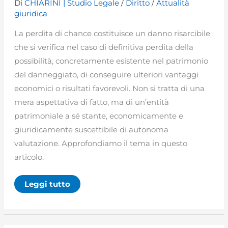
Di
CHIARINI | Studio Legale
/
Diritto
/
Attualità
giuridica
La perdita di chance costituisce un danno risarcibile
che si verifica nel caso di definitiva perdita della
possibilità, concretamente esistente nel patrimonio
del danneggiato, di conseguire ulteriori vantaggi
economici o risultati favorevoli. Non si tratta di una
mera aspettativa di fatto, ma di un’entità
patrimoniale a sé stante, economicamente e
giuridicamente suscettibile di autonoma
valutazione. Approfondiamo il tema in questo
articolo.
Perdita
Leggi tutto
di
chance:
quando
il
danno