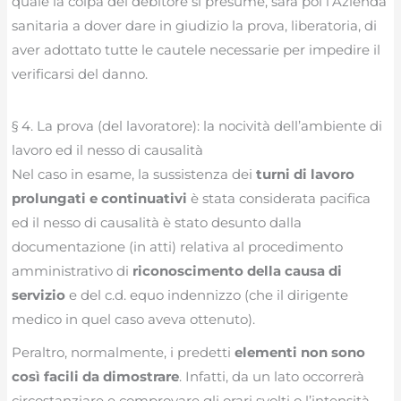
quale la colpa del debitore si presume, sarà poi l’Azienda
sanitaria a dover dare in giudizio la prova, liberatoria, di
aver adottato tutte le cautele necessarie per impedire il
verificarsi del danno.
§ 4. La prova (del lavoratore): la nocività dell’ambiente di
lavoro ed il nesso di causalità
Nel caso in esame, la sussistenza dei
turni di lavoro
prolungati e continuativi
è stata considerata pacifica
ed il nesso di causalità è stato desunto dalla
documentazione (in atti) relativa al procedimento
amministrativo di
riconoscimento della causa di
servizio
e del c.d. equo indennizzo (che il dirigente
medico in quel caso aveva ottenuto).
Peraltro, normalmente, i predetti
elementi non sono
così facili da dimostrare
. Infatti, da un lato occorrerà
circostanziare e comprovare gli orari svolti o l’intensità