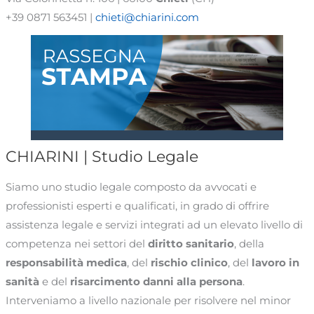
+39 0871 563451 |
chieti@chiarini.com
CHIARINI | Studio Legale
Siamo uno studio legale composto da avvocati e
professionisti esperti e qualificati, in grado di offrire
assistenza legale e servizi integrati ad un elevato livello di
competenza nei settori del
diritto sanitario
, della
responsabilità medica
, del
rischio clinico
, del
lavoro in
sanità
e del
risarcimento danni alla persona
.
Interveniamo a livello nazionale per risolvere nel minor