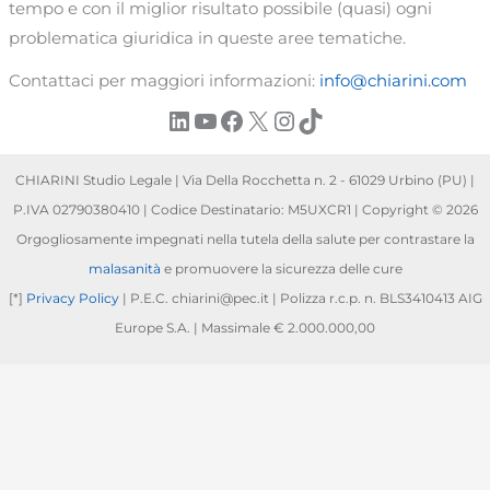
tempo e con il miglior risultato possibile (quasi) ogni
problematica giuridica in queste aree tematiche.
Contattaci per maggiori informazioni:
info@chiarini.com
LinkedIn
YouTube
Facebook
X
Instagram
TikTok
CHIARINI Studio Legale | Via Della Rocchetta n. 2 - 61029 Urbino (PU) |
P.IVA 02790380410 | Codice Destinatario: M5UXCR1 | Copyright © 2026
Orgogliosamente impegnati nella tutela della salute per contrastare la
malasanità
e promuovere la sicurezza delle cure
[*]
Privacy Policy
| P.E.C. chiarini@pec.it | Polizza r.c.p. n. BLS3410413 AIG
Europe S.A. | Massimale € 2.000.000,00