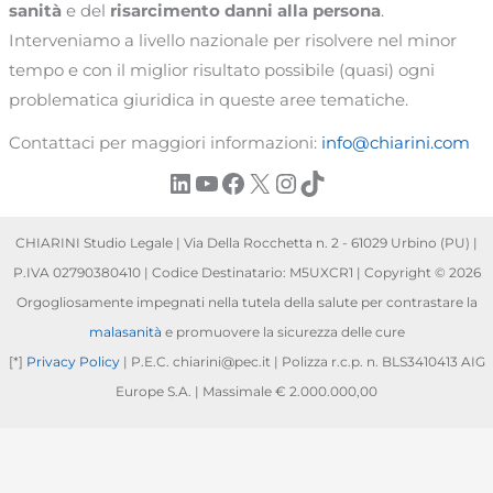
sanità
e del
risarcimento danni alla persona
.
Interveniamo a livello nazionale per risolvere nel minor
tempo e con il miglior risultato possibile (quasi) ogni
problematica giuridica in queste aree tematiche.
Contattaci per maggiori informazioni:
info@chiarini.com
LinkedIn
YouTube
Facebook
X
Instagram
TikTok
CHIARINI Studio Legale | Via Della Rocchetta n. 2 - 61029 Urbino (PU) |
P.IVA 02790380410 | Codice Destinatario: M5UXCR1 | Copyright © 2026
Orgogliosamente impegnati nella tutela della salute per contrastare la
malasanità
e promuovere la sicurezza delle cure
[*]
Privacy Policy
| P.E.C. chiarini@pec.it | Polizza r.c.p. n. BLS3410413 AIG
Europe S.A. | Massimale € 2.000.000,00