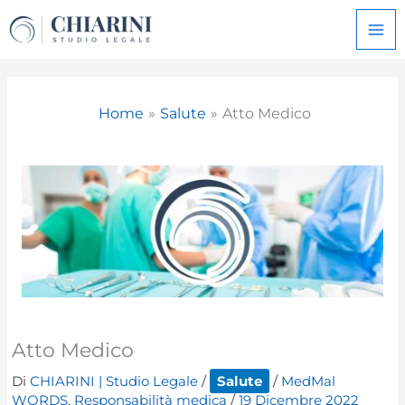
Vai
al
contenuto
Home
Salute
Atto Medico
Atto Medico
Di
CHIARINI | Studio Legale
/
Salute
/
MedMal
WORDS
,
Responsabilità medica
/
19 Dicembre 2022