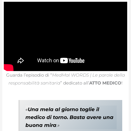
Guarda l’episodio di “
MedMal WORDS | Le parole della
responsabilità sanitaria
” dedicato all’
ATTO MEDICO
!
«
Una mela al giorno toglie il
medico di torno. Basta avere una
buona mira
.»