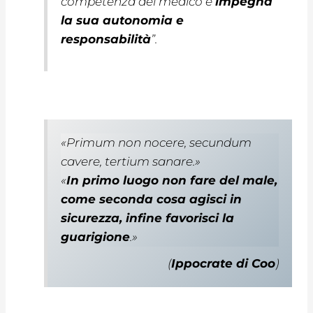
competenza del medico e
impegna
la sua autonomia e
responsabilità
”.
«
Primum non nocere, secundum
cavere, tertium sanare
.»
«
In primo luogo non fare del male,
come seconda cosa agisci in
sicurezza, infine favorisci la
guarigione
.»
(
Ippocrate di Coo
)