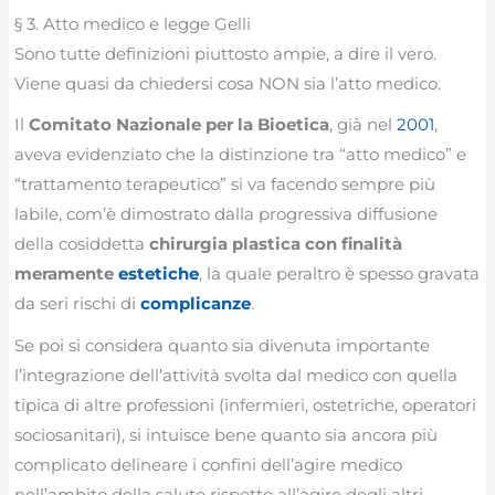
§ 3. Atto medico e legge Gelli
Sono tutte definizioni piuttosto ampie, a dire il vero.
Viene quasi da chiedersi cosa NON sia l’atto medico.
Il
Comitato Nazionale per la Bioetica
, già nel
2001
,
aveva evidenziato che la distinzione tra “atto medico” e
“trattamento terapeutico” si va facendo sempre più
labile, com’è dimostrato dalla progressiva diffusione
della cosiddetta
chirurgia plastica con finalità
meramente
estetiche
, la quale peraltro è spesso gravata
da seri rischi di
complicanze
.
Se poi si considera quanto sia divenuta importante
l’integrazione dell’attività svolta dal medico con quella
tipica di altre professioni (infermieri, ostetriche, operatori
sociosanitari), si intuisce bene quanto sia ancora più
complicato delineare i confini dell’agire medico
nell’ambito della salute rispetto all’agire degli altri