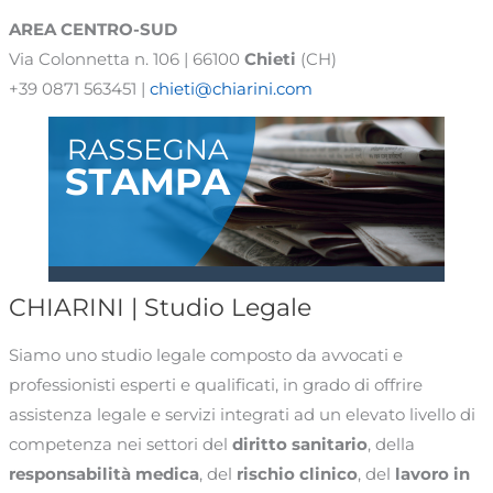
AREA
CENTRO-SUD
Via Colonnetta n. 106 | 66100
Chieti
(CH)
+39 0871 563451 |
chieti@chiarini.com
CHIARINI | Studio Legale
Siamo uno studio legale composto da avvocati e
professionisti esperti e qualificati, in grado di offrire
assistenza legale e servizi integrati ad un elevato livello di
competenza nei settori del
diritto sanitario
, della
responsabilità medica
, del
rischio clinico
, del
lavoro in