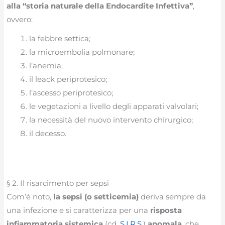
alla “storia naturale della Endocardite Infettiva”
,
ovvero:
la febbre settica;
la microembolia polmonare;
l’anemia;
il leack periprotesico;
l’ascesso periprotesico;
le vegetazioni a livello degli apparati valvolari;
la necessità del nuovo intervento chirurgico;
il decesso.
§ 2. Il risarcimento per sepsi
Com’è noto,
la sepsi (o setticemia)
deriva sempre da
una infezione e si caratterizza per una
risposta
infiammatoria sistemica
(cd.
S.I.R.S.
)
anomala
, che