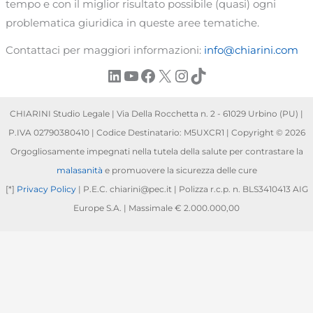
tempo e con il miglior risultato possibile (quasi) ogni
problematica giuridica in queste aree tematiche.
Contattaci per maggiori informazioni:
info@chiarini.com
LinkedIn
YouTube
Facebook
X
Instagram
TikTok
CHIARINI Studio Legale | Via Della Rocchetta n. 2 - 61029 Urbino (PU) |
P.IVA 02790380410 | Codice Destinatario: M5UXCR1 | Copyright © 2026
Orgogliosamente impegnati nella tutela della salute per contrastare la
malasanità
e promuovere la sicurezza delle cure
[*]
Privacy Policy
| P.E.C. chiarini@pec.it | Polizza r.c.p. n. BLS3410413 AIG
Europe S.A. | Massimale € 2.000.000,00