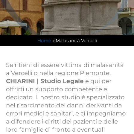
Home
»
Malasanità Vercelli
Se ritieni di essere vittima di malasanità
a Vercelli o nella regione Piemonte,
CHIARINI | Studio Legale
è qui per
offrirti un supporto competente e
dedicato. Il nostro studio è specializzato
nel risarcimento dei danni derivanti da
errori medici e sanitari, e ci impegniamo
a difendere i diritti dei pazienti e delle
loro famiglie di fronte a eventuali