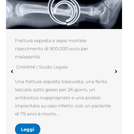
Frattura esposta e sepsi mortale:
risarcimento di 900.000 euro per
malasanità
CHIARINI | Studio Legale
Una frattura esposta trascurata, una ferita
lasciata sotto gesso per 26 giorni, un
antibiotico inappropriato e una protesi
impiantata su osso infetto: così un paziente
di 79 anni è morto…
Leggi