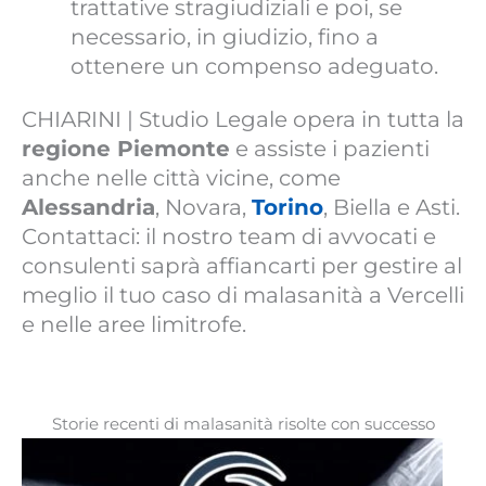
trattative stragiudiziali e poi, se
necessario, in giudizio, fino a
ottenere un compenso adeguato.
CHIARINI | Studio Legale opera in tutta la
regione Piemonte
e assiste i pazienti
anche nelle città vicine, come
Alessandria
, Novara,
Torino
, Biella e Asti.
Contattaci: il nostro team di avvocati e
consulenti saprà affiancarti per gestire al
meglio il tuo caso di malasanità a Vercelli
e nelle aree limitrofe.
Storie recenti di malasanità risolte con successo