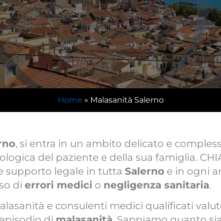
Home
»
Malasanità Salerno
rno
, si entra in un ambito delicato e comples
ologica del paziente e della sua famiglia. CHI
re supporto legale in tutta
Salerno
e in ogni a
so di
errori medici
o
negligenza sanitaria
.
malasanità e consulenti medici qualificati va
n episodio di
malasanità
. Sappiamo quanto si