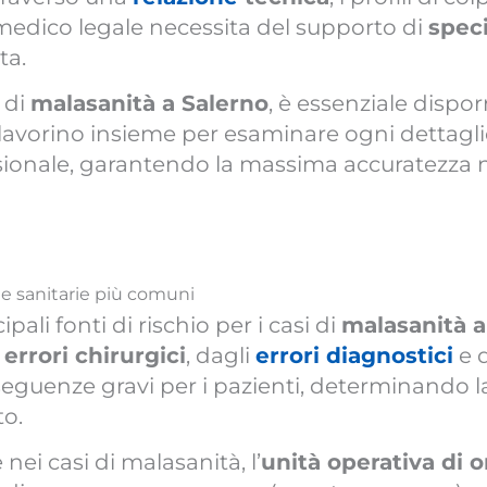
 medico legale necessita del supporto di
speci
ta.
 di
malasanità a Salerno
, è essenziale dispo
che lavorino insieme per esaminare ogni dettagli
ionale, garantendo la massima accuratezza nel
he sanitarie più comuni
ipali fonti di rischio per i casi di
malasanità a
i
errori chirurgici
, dagli
errori diagnostici
e 
eguenze gravi per i pazienti, determinando la
to.
nei casi di malasanità, l’
unità operativa di 