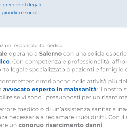
e precedenti legali
giuridici e sociali
nza in responsabilità medica
ale
operano a
Salerno
con una solida esperi
ico
. Con competenza e professionalità, affr
rto legale specializzato a pazienti e famiglie 
ommettere errori anche nelle attività più del
un
avvocato esperto in malasanità
: il nostro
abilire se vi sono i presupposti per un risarcim
n errore medico o di un’assistenza sanitaria in
nza necessaria a reclamare i tuoi diritti. Con il
nere un
congruo risarcimento danni
.