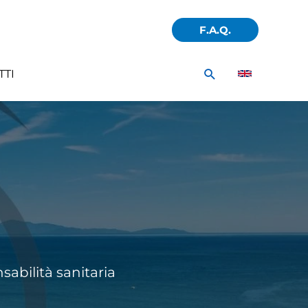
F.A.Q.
Cerca
TTI
sabilità sanitaria