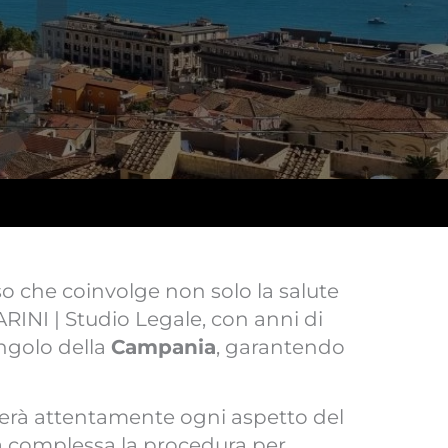
so che coinvolge non solo la salute
ARINI | Studio Legale, con anni di
ngolo della
Campania
, garantendo
luterà attentamente ogni aspetto del
a complessa la procedura per