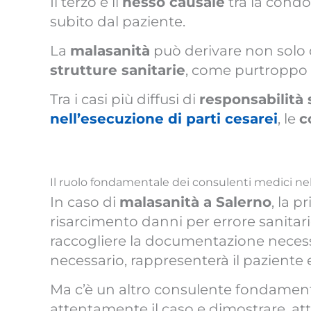
Il terzo è il
nesso causale
tra la condot
subito dal paziente.
La
malasanità
può derivare non solo d
strutture sanitarie
, come purtroppo
Tra i casi più diffusi di
responsabilità 
nell’esecuzione di parti cesarei
, le
c
Il ruolo fondamentale dei consulenti medici nel
In caso di
malasanità a Salerno
, la 
risarcimento danni per errore sanitari
raccogliere la documentazione necessa
necessario, rappresenterà il paziente e
Ma c’è un altro consulente fondamenta
attentamente il caso e dimostrare, a