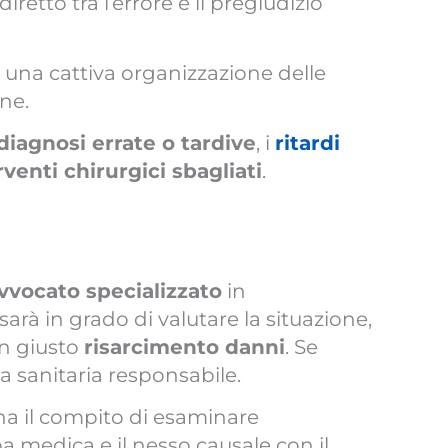
etto tra l’errore e il pregiudizio
 una cattiva organizzazione delle
ane.
diagnosi errate o tardive
, i
ritardi
rventi chirurgici sbagliati
.
vvocato specializzato
in
arà in grado di valutare la situazione,
un giusto
risarcimento danni
. Se
ra sanitaria responsabile.
ha il compito di esaminare
olpa medica e il nesso causale con il