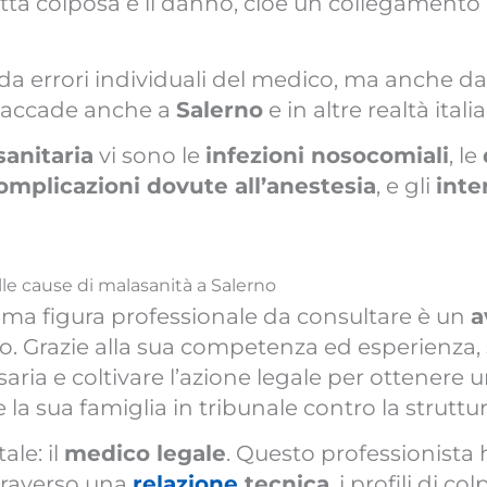
ta colposa e il danno, cioè un collegamento dir
a errori individuali del medico, ma anche da
 accade anche a
Salerno
e in altre realtà itali
sanitaria
vi sono le
infezioni nosocomiali
, le
omplicazioni dovute all’anestesia
, e gli
inte
le cause di malasanità a Salerno
prima figura professionale da consultare è un
a
o. Grazie alla sua competenza ed esperienza, s
ria e coltivare l’azione legale per ottenere 
 la sua famiglia in tribunale contro la struttu
le: il
medico legale
. Questo professionista 
ttraverso una
relazione
tecnica
, i profili di c