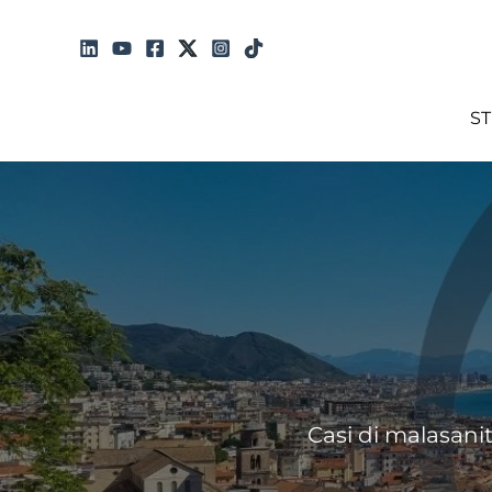
Vai
al
contenuto
S
Casi di malasanit