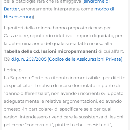
della patologia rara che la affliggeva (
sindrome di
Bartter
, erroneamente interpretata come
morbo di
Hirschsprung
).
I genitori della minore hanno proposto ricorso per
Cassazione, reputando riduttivo l’importo liquidato, per
la determinazione del quale si era fatto ricorso alla
Tabella delle cd. lesioni micropermanenti
di cui all’art.
139
d.lg. n. 209/2005 (Codice delle Assicurazioni Private)
.
I principi
La Suprema Corte ha ritenuto inammissibile -per difetto
di specificità- il motivo di ricorso formulato in punto di
“danno differenziale”, non avendo i ricorrenti sviluppato
adeguatamente le relative argomentazioni, ed avendo
omesso -in particolare- di specificare se e per quali
ragioni intendessero rivendicare la sussistenza di lesioni
policrone “concorrenti”, piuttosto che “coesistenti”,