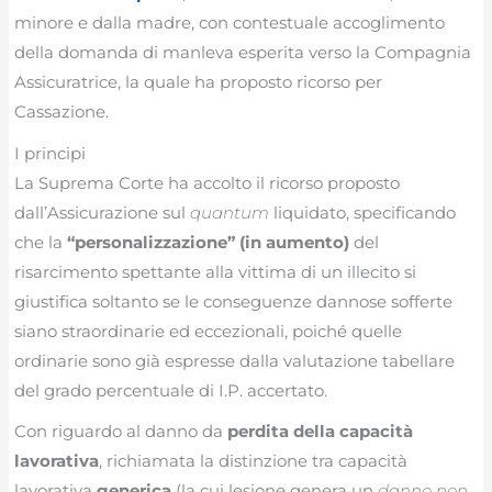
minore e dalla madre, con contestuale accoglimento
della domanda di manleva esperita verso la Compagnia
Assicuratrice, la quale ha proposto ricorso per
Cassazione.
I principi
La Suprema Corte ha accolto il ricorso proposto
dall’Assicurazione sul
quantum
liquidato, specificando
che la
“personalizzazione” (in aumento)
del
risarcimento spettante alla vittima di un illecito si
giustifica soltanto se le conseguenze dannose sofferte
siano straordinarie ed eccezionali, poiché quelle
ordinarie sono già espresse dalla valutazione tabellare
del grado percentuale di I.P. accertato.
Con riguardo al danno da
perdita della capacità
lavorativa
, richiamata la distinzione tra capacità
lavorativa
generica
(la cui lesione genera un
danno non