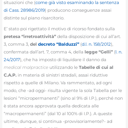
situazioni che (
come già visto esaminando la sentenza
di Cass. 28986/2019
) producono conseguenze assai
distinte sul piano risarcitorio.
E’ stato poi rigettato il motivo di ricorso fondato sulla
pretesa “irretroattività”
della disposizione di cui all’art.
3, comma 3,
del
decreto “Balduzzi”
(
d.l. n. 158/2012
),
confermata dall’art. 7, comma 4, della
legge “Gelli”
(
l. n.
24/2017
), che ha imposto di liquidare il danno da
medical malpractice
utilizzando le
Tabelle di cui al
C.A.P.
in materia di sinistri stradali, assai riduttive
rispetto a quelle di Milano. Va rammentato, ad ogni
modo, che -ad oggi- risulta vigente la sola Tabella per le
lesioni “micropermanenti” (sino al 9% di I.P.), perché non
è stata ancora approvata quella dedicata alle
“macropermanenti” (dal 10 al 100% di I.P.). A queste
ultime, dunque, si continua -provvisoriamente?- ad