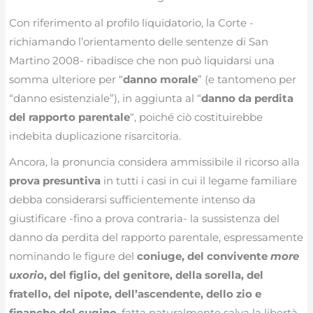
Con riferimento al profilo liquidatorio, la Corte -
richiamando l’orientamento delle sentenze di San
Martino 2008- ribadisce che non può liquidarsi una
somma ulteriore per “
danno morale
” (e tantomeno per
“danno esistenziale”), in aggiunta al “
danno da perdita
del rapporto parentale
“, poiché ciò costituirebbe
indebita duplicazione risarcitoria.
Ancora, la pronuncia considera ammissibile il ricorso alla
prova presuntiva
in tutti i casi in cui il legame familiare
debba considerarsi sufficientemente intenso da
giustificare -fino a prova contraria- la sussistenza del
danno da perdita del rapporto parentale, espressamente
nominando le figure del
coniuge, del convivente
more
uxorio
, del figlio, del genitore, della sorella, del
fratello, del nipote, dell’ascendente, dello zio e
finanche del cugino
, fatta naturalmente salva la libertà