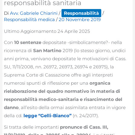
responsabilità sanitaria
Di
Avv. Gabriele Chiarini
/
Responsabilità
/
Responsabilità medica
/
20 Novembre 2019
Ultimo Aggiornamento 24 Aprile 2025
Con
10 sentenze
depositate -simbolicamente?- nella
ricorrenza di
San Martino
2019 (lo stesso giorno, undici
anni prima, venivano depositate le motivazioni di Cass.
SU, 11/11/2008, nn. 26972, 26973, 26974 e 26975), la
Suprema Corte di Cassazione offre agli interpreti
numerosi spunti di riflessione per una
organica
rielaborazione del quadro normativo in materia di
responsabilità medico-sanitaria e risarcimento del
danno
, all’esito della ormai assimilata entrata in vigore
della cd.
legge “Gelli-Bianco”
(n. 24/2017).
Si tratta delle importanti
pronunce di Cass. III,