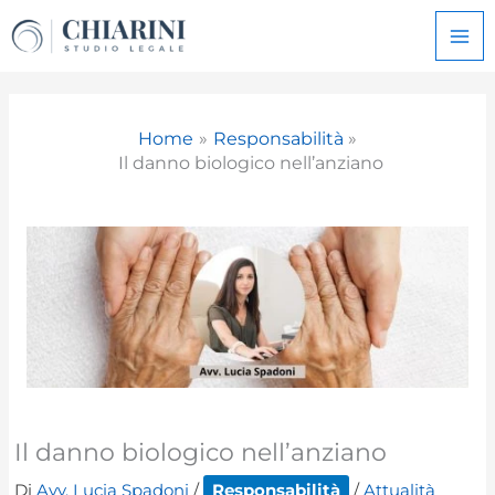
Vai
al
contenuto
Home
Responsabilità
Il danno biologico nell’anziano
Il danno biologico nell’anziano
Di
Avv. Lucia Spadoni
/
Responsabilità
/
Attualità