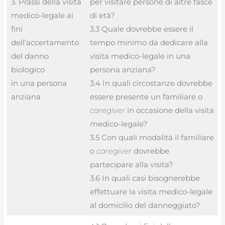
3. Prassi della visita
per visitare persone di altre fasce
medico-legale ai
di età?
fini
3.3 Quale dovrebbe essere il
dell’accertamento
tempo minimo da dedicare alla
del danno
visita medico-legale in una
biologico
persona anziana?
in una persona
3.4 In quali circostanze dovrebbe
anziana
essere presente un familiare o
caregiver
in occasione della visita
medico-legale?
3.5 Con quali modalità il familiare
o
caregiver
dovrebbe
partecipare alla visita?
3.6 In quali casi bisognerebbe
effettuare la visita medico-legale
al domicilio del danneggiato?