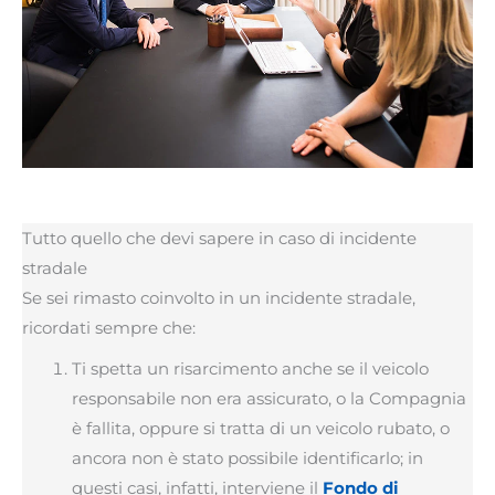
Tutto quello che devi sapere in caso di incidente
stradale
Se sei rimasto coinvolto in un incidente stradale,
ricordati sempre che:
Ti spetta un risarcimento anche se il veicolo
responsabile non era assicurato, o la Compagnia
è fallita, oppure si tratta di un veicolo rubato, o
ancora non è stato possibile identificarlo; in
questi casi, infatti, interviene il
Fondo di