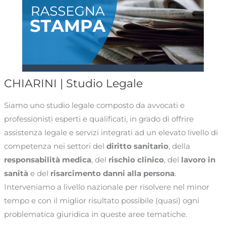
CHIARINI | Studio Legale
Siamo uno studio legale composto da avvocati e
professionisti esperti e qualificati, in grado di offrire
assistenza legale e servizi integrati ad un elevato livello di
competenza nei settori del
diritto sanitario
, della
responsabilità medica
, del
rischio clinico
, del
lavoro in
sanità
e del
risarcimento danni alla persona
.
Interveniamo a livello nazionale per risolvere nel minor
tempo e con il miglior risultato possibile (quasi) ogni
problematica giuridica in queste aree tematiche.