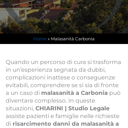
Home
»
Malasanità Carbonia
Quando un percorso di cura si trasforma
in un’esperienza segnata da dubbi,
complicazioni inattese o conseguenze
evitabili, comprendere se si sia di fronte
a un caso di
malasanità a Carbonia
può
diventare complesso. In queste
situazioni,
CHIARINI | Studio Legale
assiste pazienti e famiglie nelle richieste
di
risarcimento danni da malasanità a