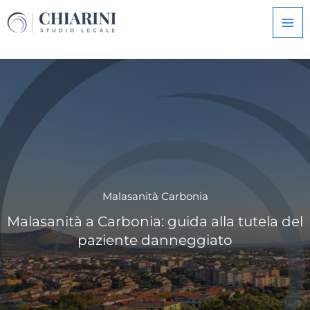
Vai
al
contenuto
Malasanità Carbonia
Malasanità a Carbonia: guida alla tutela del
paziente danneggiato