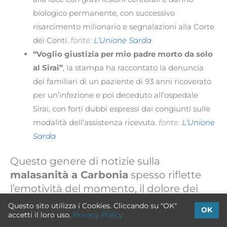
biologico permanente, con successivo
risarcimento milionario e segnalazioni alla Corte
dei Conti.
fonte:
L’Unione Sarda
“Voglio giustizia per mio padre morto da solo
al Sirai”
, la stampa ha raccontato la denuncia
dei familiari di un paziente di 93 anni ricoverato
per un’infezione e poi deceduto all’ospedale
Sirai, con forti dubbi espressi dai congiunti sulle
modalità dell’assistenza ricevuta.
fonte:
L’Unione
Sarda
Questo genere di notizie sulla
malasanità a Carbonia
spesso riflette
l’emotività del momento, il dolore dei
familiari e la prospettiva di chi ha subito
Questo sito utilizza i Cookies. Cliccando su "OK"
OK
una perdita o un grave danno. È però
accetti il loro uso.
Privacy Policy