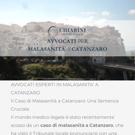
AVVOCATI ESPERTI IN MALASANITA’ A
CATANZARO
Il Caso di Malasanità a Catanzaro: Una Sentenza
Cruciale
Il mondo medico-legale è stato recentemente
scosso da un
caso di malasanità a Catanzaro
, che
ha visto il Tribunale locale pronunciarsi con una