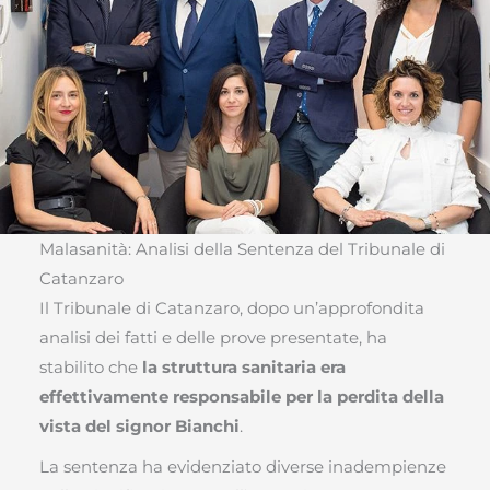
Malasanità: Analisi della Sentenza del Tribunale di
Catanzaro
Il Tribunale di Catanzaro, dopo un’approfondita
analisi dei fatti e delle prove presentate, ha
stabilito che
la struttura sanitaria era
effettivamente responsabile per la perdita della
vista del signor Bianchi
.
La sentenza ha evidenziato diverse inadempienze