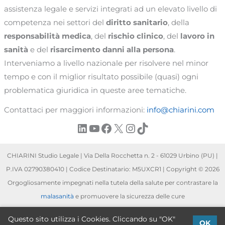
assistenza legale e servizi integrati ad un elevato livello di
competenza nei settori del
diritto sanitario
, della
responsabilità medica
, del
rischio clinico
, del
lavoro in
sanità
e del
risarcimento danni alla persona
.
Interveniamo a livello nazionale per risolvere nel minor
tempo e con il miglior risultato possibile (quasi) ogni
problematica giuridica in queste aree tematiche.
Contattaci per maggiori informazioni:
info@chiarini.com
LinkedIn
YouTube
Facebook
X
Instagram
TikTok
CHIARINI Studio Legale | Via Della Rocchetta n. 2 - 61029 Urbino (PU) |
P.IVA 02790380410 | Codice Destinatario: M5UXCR1 | Copyright © 2026
Orgogliosamente impegnati nella tutela della salute per contrastare la
malasanità
e promuovere la sicurezza delle cure
[*]
Privacy Policy
| P.E.C. chiarini@pec.it | Polizza r.c.p. n. BLS3410413 AIG
Questo sito utilizza i Cookies. Cliccando su "OK"
OK
Europe S.A. | Massimale € 2.000.000,00