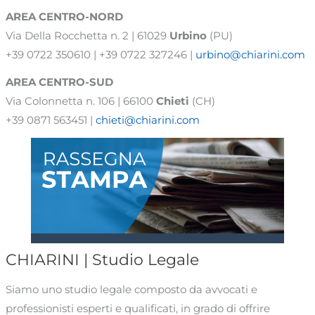
AREA CENTRO-NORD
Via Della Rocchetta n. 2 | 61029
Urbino
(PU)
+39 0722 350610 | +39 0722 327246 |
urbino@chiarini.com
AREA
CENTRO-SUD
Via Colonnetta n. 106 | 66100
Chieti
(CH)
+39 0871 563451 |
chieti@chiarini.com
CHIARINI | Studio Legale
Siamo uno studio legale composto da avvocati e
professionisti esperti e qualificati, in grado di offrire