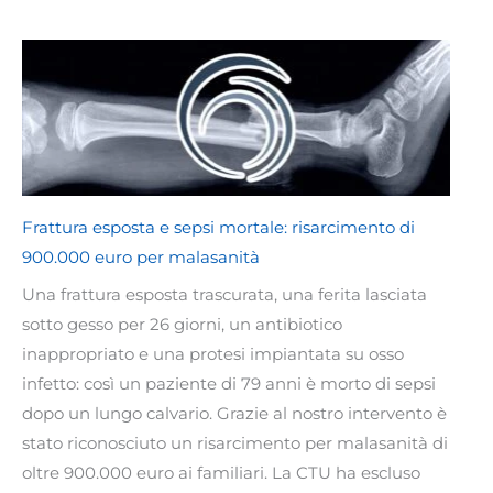
Frattura esposta e sepsi mortale: risarcimento di
900.000 euro per malasanità
Una frattura esposta trascurata, una ferita lasciata
sotto gesso per 26 giorni, un antibiotico
inappropriato e una protesi impiantata su osso
infetto: così un paziente di 79 anni è morto di sepsi
dopo un lungo calvario. Grazie al nostro intervento è
stato riconosciuto un risarcimento per malasanità di
oltre 900.000 euro ai familiari. La CTU ha escluso