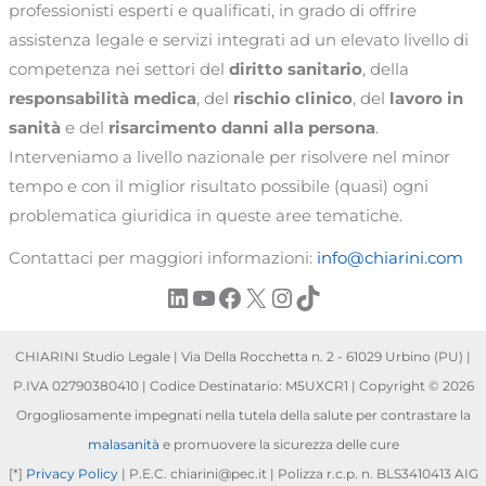
professionisti esperti e qualificati, in grado di offrire
assistenza legale e servizi integrati ad un elevato livello di
competenza nei settori del
diritto sanitario
, della
responsabilità medica
, del
rischio clinico
, del
lavoro in
sanità
e del
risarcimento danni alla persona
.
Interveniamo a livello nazionale per risolvere nel minor
tempo e con il miglior risultato possibile (quasi) ogni
problematica giuridica in queste aree tematiche.
Contattaci per maggiori informazioni:
info@chiarini.com
LinkedIn
YouTube
Facebook
X
Instagram
TikTok
CHIARINI Studio Legale | Via Della Rocchetta n. 2 - 61029 Urbino (PU) |
P.IVA 02790380410 | Codice Destinatario: M5UXCR1 | Copyright © 2026
Orgogliosamente impegnati nella tutela della salute per contrastare la
malasanità
e promuovere la sicurezza delle cure
[*]
Privacy Policy
| P.E.C. chiarini@pec.it | Polizza r.c.p. n. BLS3410413 AIG