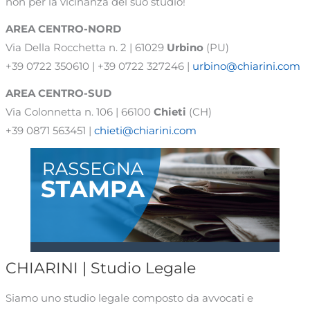
non per la vicinanza del suo studio!
AREA CENTRO-NORD
Via Della Rocchetta n. 2 | 61029
Urbino
(PU)
+39 0722 350610 | +39 0722 327246 |
urbino@chiarini.com
AREA
CENTRO-SUD
Via Colonnetta n. 106 | 66100
Chieti
(CH)
+39 0871 563451 |
chieti@chiarini.com
CHIARINI | Studio Legale
Siamo uno studio legale composto da avvocati e