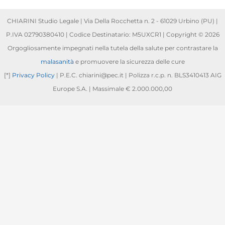
CHIARINI Studio Legale | Via Della Rocchetta n. 2 - 61029 Urbino (PU) |
P.IVA 02790380410 | Codice Destinatario: M5UXCR1 | Copyright © 2026
Orgogliosamente impegnati nella tutela della salute per contrastare la
malasanità
e promuovere la sicurezza delle cure
[*]
Privacy Policy
| P.E.C. chiarini@pec.it | Polizza r.c.p. n. BLS3410413 AIG
Europe S.A. | Massimale € 2.000.000,00