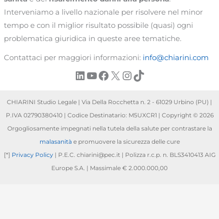
Interveniamo a livello nazionale per risolvere nel minor
tempo e con il miglior risultato possibile (quasi) ogni
problematica giuridica in queste aree tematiche.
Contattaci per maggiori informazioni:
info@chiarini.com
LinkedIn
YouTube
Facebook
X
Instagram
TikTok
CHIARINI Studio Legale | Via Della Rocchetta n. 2 - 61029 Urbino (PU) |
P.IVA 02790380410 | Codice Destinatario: M5UXCR1 | Copyright © 2026
Orgogliosamente impegnati nella tutela della salute per contrastare la
malasanità
e promuovere la sicurezza delle cure
[*]
Privacy Policy
| P.E.C. chiarini@pec.it | Polizza r.c.p. n. BLS3410413 AIG
Europe S.A. | Massimale € 2.000.000,00