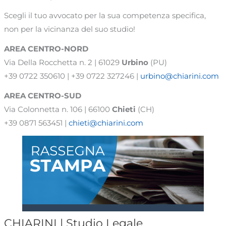
Scegli il tuo avvocato per la sua competenza specifica,
non per la vicinanza del suo studio!
AREA CENTRO-NORD
Via Della Rocchetta n. 2 | 61029
Urbino
(PU)
+39 0722 350610 | +39 0722 327246 |
urbino@chiarini.com
AREA
CENTRO-SUD
Via Colonnetta n. 106 | 66100
Chieti
(CH)
+39 0871 563451 |
chieti@chiarini.com
CHIARINI | Studio Legale