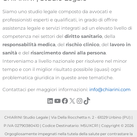
Siamo uno studio legale composto da avvocati e
professionisti esperti e qualificati, in grado di offrire
assistenza legale e servizi integrati ad un elevato livello di
competenza nei settori del
diritto sanitario
, della
responsabilità medica
, del
rischio clinico
, del
lavoro in
sanità
e del
risarcimento danni alla persona
.
Interveniamo a livello nazionale per risolvere nel minor
tempo e con il miglior risultato possibile (quasi) ogni
problematica giuridica in queste aree tematiche.
Contattaci per maggiori informazioni:
info@chiarini.com
LinkedIn
YouTube
Facebook
X
Instagram
TikTok
CHIARINI Studio Legale | Via Della Rocchetta n. 2 - 61029 Urbino (PU) |
P.IVA 02790380410 | Codice Destinatario: M5UXCR1 | Copyright © 2026
Orgogliosamente impegnati nella tutela della salute per contrastare la