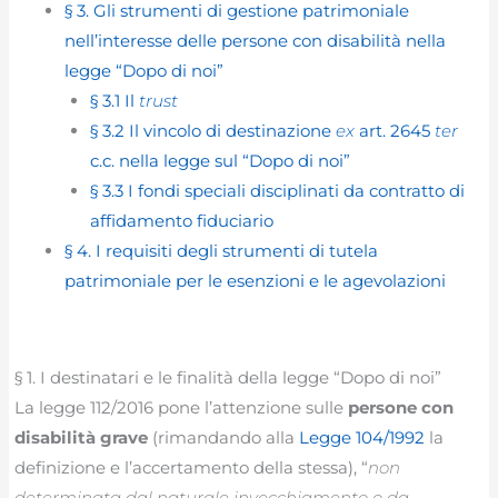
§ 3. Gli strumenti di gestione patrimoniale
nell’interesse delle persone con disabilità nella
legge “Dopo di noi”
§ 3.1 Il
trust
§ 3.2 Il vincolo di destinazione
ex
art. 2645
ter
c.c. nella legge sul “Dopo di noi”
§ 3.3 I fondi speciali disciplinati da contratto di
affidamento fiduciario
§ 4. I requisiti degli strumenti di tutela
patrimoniale per le esenzioni e le agevolazioni
§ 1. I destinatari e le finalità della legge “Dopo di noi”
La legge 112/2016 pone l’attenzione sulle
persone con
disabilità grave
(rimandando alla
Legge 104/1992
la
definizione e l’accertamento della stessa), “
non
determinata dal naturale invecchiamento o da