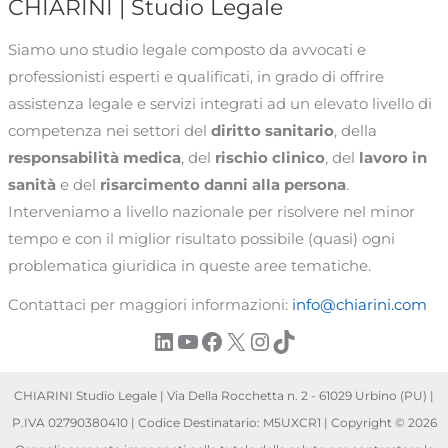
CHIARINI | Studio Legale
Siamo uno studio legale composto da avvocati e
professionisti esperti e qualificati, in grado di offrire
assistenza legale e servizi integrati ad un elevato livello di
competenza nei settori del
diritto sanitario
, della
responsabilità medica
, del
rischio clinico
, del
lavoro in
sanità
e del
risarcimento danni alla persona
.
Interveniamo a livello nazionale per risolvere nel minor
tempo e con il miglior risultato possibile (quasi) ogni
problematica giuridica in queste aree tematiche.
Contattaci per maggiori informazioni:
info@chiarini.com
LinkedIn
YouTube
Facebook
X
Instagram
TikTok
CHIARINI Studio Legale | Via Della Rocchetta n. 2 - 61029 Urbino (PU) |
P.IVA 02790380410 | Codice Destinatario: M5UXCR1 | Copyright © 2026