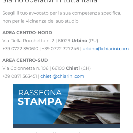
Siamo operativi in tutta Italia
Scegli il tuo avvocato per la sua competenza specifica,
non per la vicinanza del suo studio!
AREA CENTRO-NORD
Via Della Rocchetta n. 2 | 61029
Urbino
(PU)
+39 0722 350610 | +39 0722 327246 |
urbino@chiarini.com
AREA
CENTRO-SUD
Via Colonnetta n. 106 | 66100
Chieti
(CH)
+39 0871 563451 |
chieti@chiarini.com