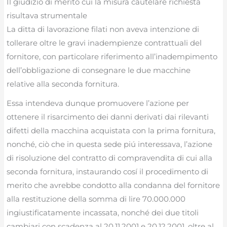
Il giudizio di merito cui la misura cautelare richiesta
risultava strumentale
La ditta di lavorazione filati non aveva intenzione di
tollerare oltre le gravi inadempienze contrattuali del
fornitore, con particolare riferimento all’inadempimento
dell’obbligazione di consegnare le due macchine
relative alla seconda fornitura.
Essa intendeva dunque promuovere l’azione per
ottenere il risarcimento dei danni derivati dai rilevanti
difetti della macchina acquistata con la prima fornitura,
nonché, ciò che in questa sede piú interessava, l’azione
di risoluzione del contratto di compravendita di cui alla
seconda fornitura, instaurando cosí il procedimento di
merito che avrebbe condotto alla condanna del fornitore
alla restituzione della somma di lire 70.000.000
ingiustificatamente incassata, nonché dei due titoli
cambiari con scadenza al 20.11.2001 e 20.12.2001, oltre al