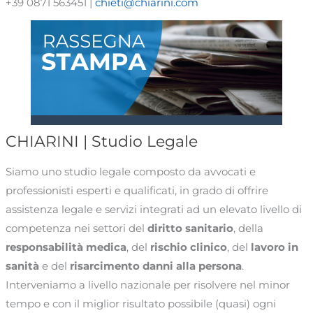
+39 0871 563451 |
chieti@chiarini.com
CHIARINI | Studio Legale
Siamo uno studio legale composto da avvocati e
professionisti esperti e qualificati, in grado di offrire
assistenza legale e servizi integrati ad un elevato livello di
competenza nei settori del
diritto sanitario
, della
responsabilità medica
, del
rischio clinico
, del
lavoro in
sanità
e del
risarcimento danni alla persona
.
Interveniamo a livello nazionale per risolvere nel minor
tempo e con il miglior risultato possibile (quasi) ogni