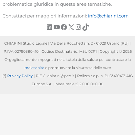
problematica giuridica in queste aree tematiche.
Contattaci per maggiori informazioni:
info@chiarini.com
LinkedIn
YouTube
Facebook
X
Instagram
TikTok
CHIARINI Studio Legale | Via Della Rocchetta n. 2 - 61029 Urbino (PU) |
P.IVA 02790380410 | Codice Destinatario: M5UXCR1 | Copyright © 2026
Orgogliosamente impegnati nella tutela della salute per contrastare la
malasanità
e promuovere la sicurezza delle cure
[*]
Privacy Policy
| P.E.C. chiarini@pec.it | Polizza r.c.p. n. BLS3410413 AIG
Europe S.A. | Massimale € 2.000.000,00