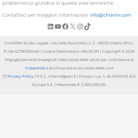
problematica giuridica in queste aree tematiche.
Contattaci per maggiori informazioni:
info@chiarini.com
LinkedIn
YouTube
Facebook
X
Instagram
TikTok
CHIARINI Studio Legale | Via Della Rocchetta n. 2 - 61029 Urbino (PU) |
P.IVA 02790380410 | Codice Destinatario: M5UXCR1 | Copyright © 2026
Orgogliosamente impegnati nella tutela della salute per contrastare la
malasanità
e promuovere la sicurezza delle cure
[*]
Privacy Policy
| P.E.C. chiarini@pec.it | Polizza r.c.p. n. BLS3410413 AIG
Europe S.A. | Massimale € 2.000.000,00