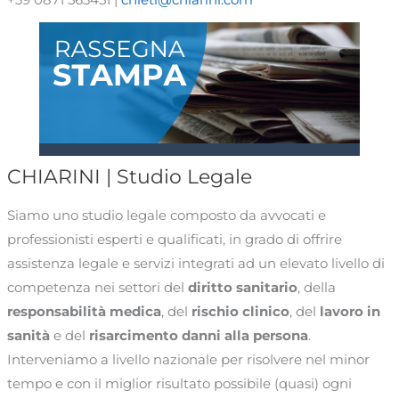
CHIARINI | Studio Legale
Siamo uno studio legale composto da avvocati e
professionisti esperti e qualificati, in grado di offrire
assistenza legale e servizi integrati ad un elevato livello di
competenza nei settori del
diritto sanitario
, della
responsabilità medica
, del
rischio clinico
, del
lavoro in
sanità
e del
risarcimento danni alla persona
.
Interveniamo a livello nazionale per risolvere nel minor
tempo e con il miglior risultato possibile (quasi) ogni