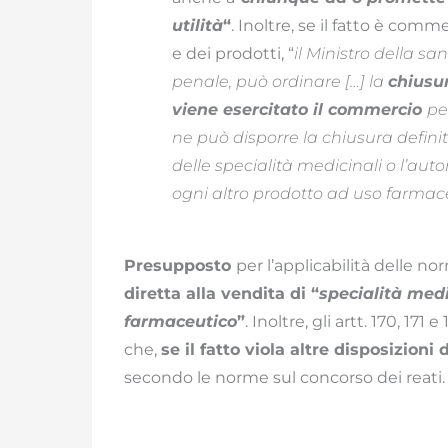
utilità
“
. Inoltre, se il fatto è com
e dei prodotti, “
il Ministro della s
penale, può ordinare […] la
chiusur
viene esercitato il commercio
pe
ne può disporre la chiusura definit
delle specialità medicinali o l’aut
ogni altro prodotto ad uso farmac
Presupposto
per l’applicabilità delle no
diretta alla vendita di “
specialità medi
farmaceutico
”
. Inoltre, gli artt. 170, 1
che,
se il fatto viola altre disposizioni
secondo le norme sul concorso dei reati.