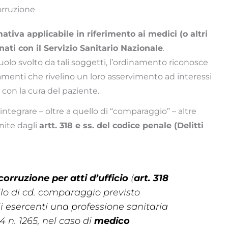
corruzione
ativa applicabile in riferimento ai medici (o altri
ati con il Servizio Sanitario Nazionale
.
ruolo svolto da tali soggetti, l’ordinamento riconosce
menti che rivelino un loro asservimento ad interessi
con la cura del paziente.
egrare – oltre a quello di “comparaggio” – altre
nite dagli
artt. 318 e ss. del codice penale (Delitti
corruzione per atti d’ufficio
(
art. 318
llo di cd. comparaggio previsto
li esercenti una professione sanitaria
934 n. 1265, nel caso di
medico