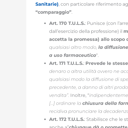
Sanitarie)
, con particolare riferimento agl
“comparaggio”
.
Art. 170 T.U.L.S.
: Punisce (con l’a
dall’esercizio della professione) il
m
accetta la promessa) allo scopo 
qualsiasi altro modo,
la diffusion
a uso farmaceutico
“.
Art. 171 T.U.L.S.
:
Prevede le stesse
denaro o altra utilità ovvero ne ac
qualsiasi modo la diffusione di spec
precedente, a danno di altri prodot
vendita”.
Inoltre, “
indipendentemente
[…] ordinare la
chiusura della far
recidiva pronunciare la decadenza 
Art. 172 T.U.L.S.
: Stabilisce che le 
anche a”
chiunque dà o promette a