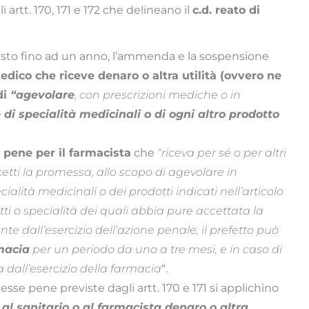
i artt. 170, 171 e 172 che delineano il
c.d. reato di
rresto fino ad un anno, l’ammenda e la sospensione
edico che riceve denaro o altra utilità (ovvero ne
di
“agevolare
, con prescrizioni mediche o in
e di specialità medicinali o di ogni altro prodotto
 pene per il farmacista
che
“riceva per sé o per altri
cetti la promessa, allo scopo di agevolare in
ialità medicinali o dei prodotti indicati nell’articolo
ti o specialità dei quali abbia pure accettata la
 dall’esercizio dell’azione penale, il prefetto può
macia
per un periodo da uno a tre mesi, e in caso di
dall’esercizio della farmacia
“.
stesse pene previste dagli artt. 170 e 171 si applichino
l sanitario o al farmacista denaro o altra