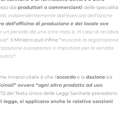
messo dai
produttori o commercianti
delle specialità
anità, indipendentemente dall’esercizio dell’azione
a dell’officina di produzione e del locale ove
r un periodo da uno a tre mesi e, in caso di recidiva,
iva
“. Il Ministro può infine “
revocare la registrazione
orizzazione a preparare o importare per la vendita
eutico
“.
rme innanzi citate
è che l’
accordo
e la
dazione
sia
cinali
” ovvero “
ogni altro prodotto ad uso
71 e 172 del Testo Unico delle Leggi Sanitarie prevedono
 di legge, si applicano anche le relative sanzioni